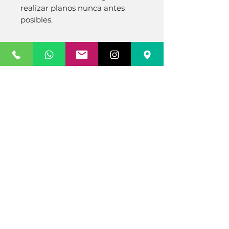
realizar planos nunca antes 
posibles.
Related Products
ASTERA HELIOS
NANLUX EVOKE 900