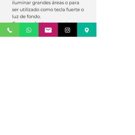
iluminar grandes áreas o para
ser utilizado como tecla fuerte o
luz de fondo.
Como cualquier accesorio
THELIGHT se puede combinar
con cualquier tipo de fuente de
luz y sus controles digitales
incorporados y DMX le permiten
adaptarse sobre la marcha a las
cambiantes condiciones de luz
o al efecto de luz deseado.
CONFIGURACIÓN RÁPIDA
Botón dedicado de acceso
rápido 3200K / 5600K.
Pantalla digital claramente
visible y botones resistentes a
los golpes
ADVANCED DMX RDM