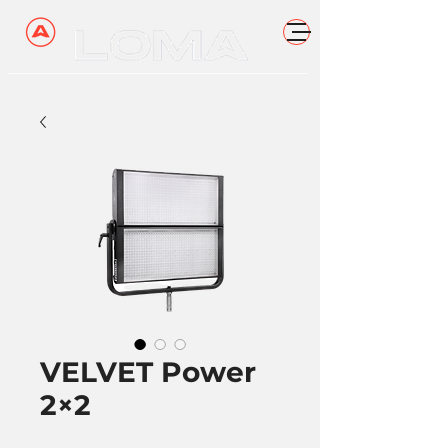
VELVET Power
2×2