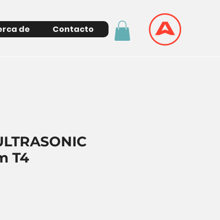
erca de
Contacto
ULTRASONIC
m T4