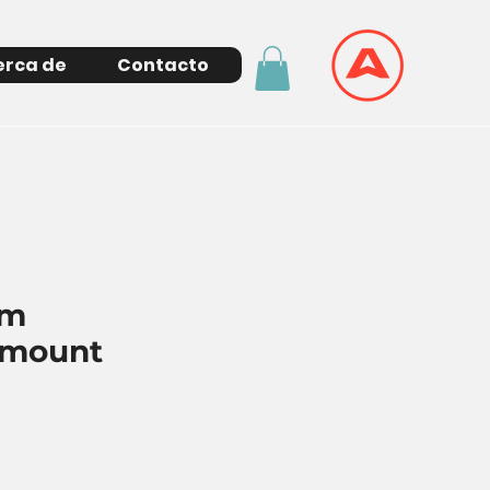
erca de
Contacto
am
rmount