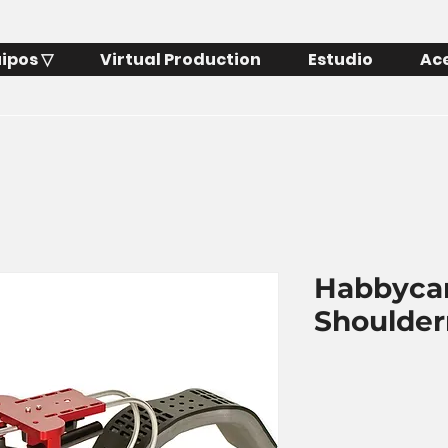
ipos ▽
Virtual Production
Estudio
Ac
Habbyc
Shoulde